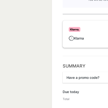
Klarna
SUMMARY
Have a promo code?
Promo code
Due today
Total