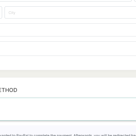
ETHOD
rwarded to PayPal to complete the payment. Afterwards, you will be redirected bac