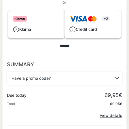
or
+2
Klarna
Credit card
SUMMARY
Have a promo code?
Promo code
69,95€
Due today
Total
69,95€
Apply
View details