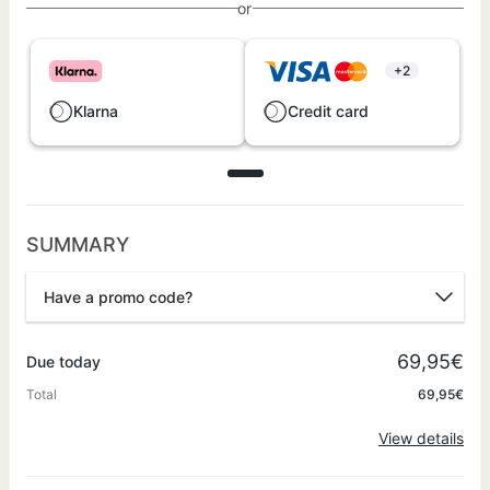
or
+2
Klarna
Credit card
SUMMARY
Have a promo code?
Promo code
69,95€
Due today
Total
69,95€
Apply
View details