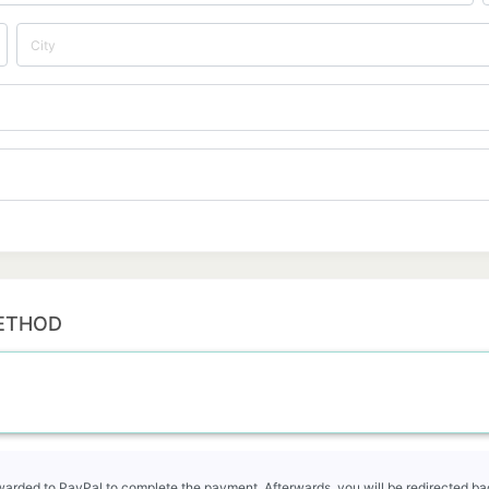
ETHOD
rwarded to PayPal to complete the payment. Afterwards, you will be redirected bac