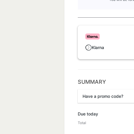
Klarna
SUMMARY
Have a promo code?
Promo code
Due today
Total